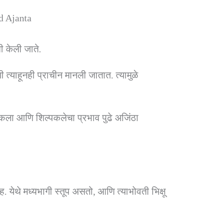
d Ajanta
ी केली जाते.
्याहूनही प्राचीन मानली जातात. त्यामुळे
ुकला आणि शिल्पकलेचा प्रभाव पुढे अजिंठा
गृह. येथे मध्यभागी स्तूप असतो, आणि त्याभोवती भिक्षू