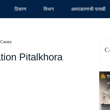
ठिकाण
विभाग
अवघडपणाची पातळी
a Caves
C
ation Pitalkhora