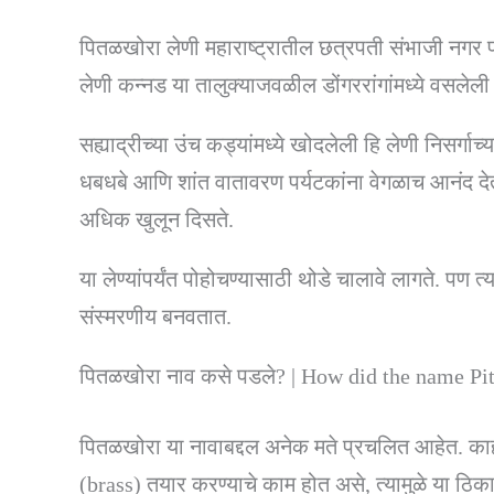
पितळखोरा लेणी महाराष्ट्रातील छत्रपती संभाजी नगर 
लेणी कन्नड या तालुक्याजवळील डोंगररांगांमध्ये वसलेल
सह्याद्रीच्या उंच कड्यांमध्ये खोदलेली हि लेणी निसर्गाच्
धबधबे आणि शांत वातावरण पर्यटकांना वेगळाच आनंद देता
अधिक खुलून दिसते.
या लेण्यांपर्यंत पोहोचण्यासाठी थोडे चालावे लागते. पण 
संस्मरणीय बनवतात.
पितळखोरा नाव कसे पडले? | How did the name P
पितळखोरा या नावाबद्दल अनेक मते प्रचलित आहेत. काही
(brass) तयार करण्याचे काम होत असे, त्यामुळे या ठ