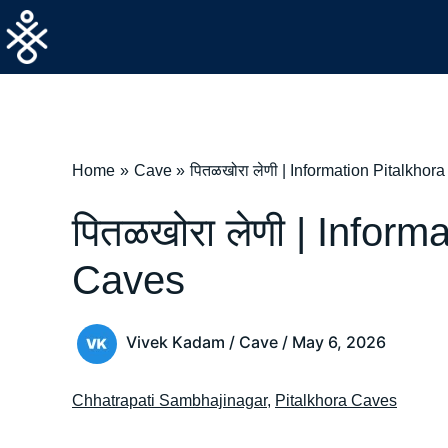
Skip
to
content
Home
Cave
पितळखोरा लेणी | Information Pitalkhor
पितळखोरा लेणी | Inform
Caves
Vivek Kadam
/
Cave
/
May 6, 2026
Chhatrapati Sambhajinagar
,
Pitalkhora Caves