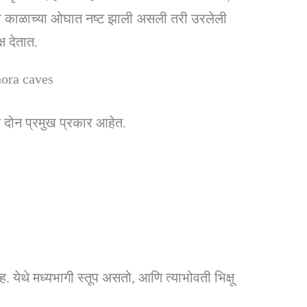
णी काळाच्या ओघात नष्ट झाली असली तरी उरलेली
ष देतात.
khora caves
े दोन प्रमुख प्रकार आहेत.
गृह. येथे मध्यभागी स्तूप असतो, आणि त्याभोवती भिक्षू