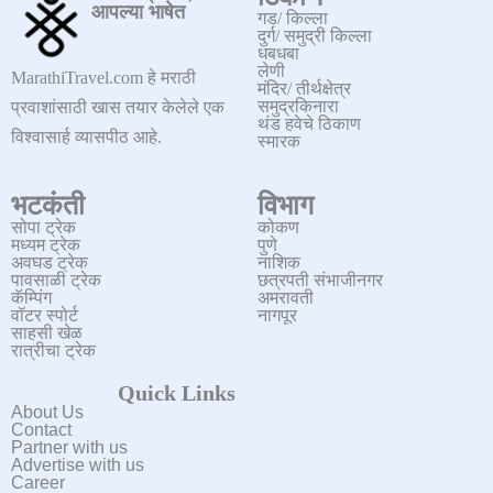
आपल्या भाषेत
गड/ किल्ला
दुर्ग/ समुद्री किल्ला
धबधबा
लेणी
MarathiTravel.com हे मराठी
मंदिर/ तीर्थक्षेत्र
समुद्रकिनारा
प्रवाशांसाठी खास तयार केलेले एक
थंड हवेचे ठिकाण
विश्वासार्ह व्यासपीठ आहे.
स्मारक
भटकंती
विभाग
सोपा ट्रेक
कोकण
मध्यम ट्रेक
पुणे
अवघड ट्रेक
नाशिक
पावसाळी ट्रेक
छत्रपती संभाजीनगर
कॅम्पिंग
अमरावती
वॉटर स्पोर्ट
नागपूर
साहसी खेळ
रात्रीचा ट्रेक
Quick Links
About Us
Contact
Partner with us
Advertise with us
Career