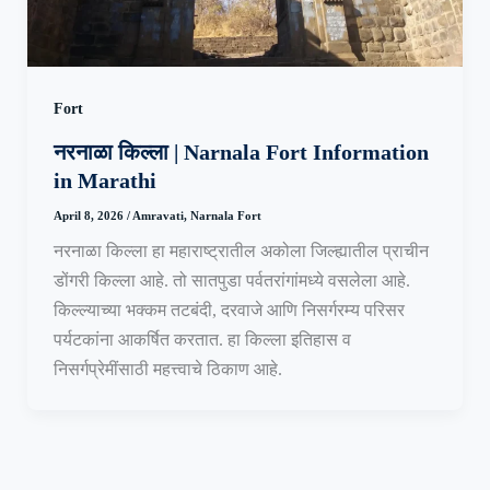
Fort
नरनाळा किल्ला | Narnala Fort Information
in Marathi
April 8, 2026
/
Amravati
,
Narnala Fort
नरनाळा किल्ला हा महाराष्ट्रातील अकोला जिल्ह्यातील प्राचीन
डोंगरी किल्ला आहे. तो सातपुडा पर्वतरांगांमध्ये वसलेला आहे.
किल्ल्याच्या भक्कम तटबंदी, दरवाजे आणि निसर्गरम्य परिसर
पर्यटकांना आकर्षित करतात. हा किल्ला इतिहास व
निसर्गप्रेमींसाठी महत्त्वाचे ठिकाण आहे.