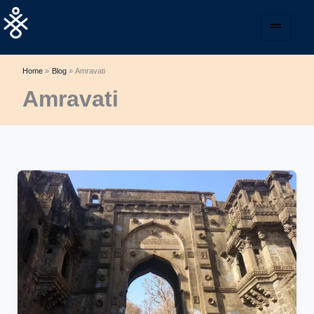
Skip
to
content
Home
Blog
Amravati
Amravati