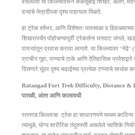
वसलेल्या या किल्ल्यावरून कळसूबाई शिखर, अलंग, मद
दऱ्यांचे नेत्रदीपक दृश्य पाहायला मिळते.
हा ट्रेक वर्षभर, आणि विशेषतः पावसाळा व हिवाळ्याच्य
शिखरापर्यंत पोहोचण्यापूर्वी ट्रेकर्सना घनदाट जंगले,
पायऱ्यांतून प्रवास करावा लागतो. या किल्ल्यावर ‘नेढे’ (
प्राचीन गुहा, पाण्याचे टाके आणि ऐतिहासिक प्रवेशद्वा
दिसणारे सुंदर दृश्य चढाईच्या प्रत्येक टप्प्याचे सार्थक क
Ratangad Fort Trek Difficulty, Distance & Du
पातळी, अंतर आणि कालावधी
रतनगड किल्लाचा ट्रेक हा साधारणपणे मध्यम काठिन्य
त्यामुळे, योग्य शारीरिक तंदुरुस्ती असलेले नवशिके गि