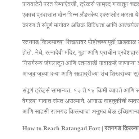
पायवाटेने परत येण्याऐवजी, ट्रेकर्स साम्रद गावातून च
एकाच प्रवासात दोन भिन्न लँडस्केप एक्सप्लोर करता येतात
कारण ते संपूर्ण मार्गावर अधिक विविधता आणि आश्चर्यकारक
रतनगड किल्ल्याच्या शिखरावर पोहोचण्यापूर्वी खडकाळ ड
होतो. नेधे, रत्नादेवी मंदिर, गुहा आणि प्राचीन प्रवेशद्व
निसर्गरम्य जंगलातून आणि रतनवाडी गावाकडे जाणाऱ्या दग
आजूबाजूच्या दऱ्या आणि सह्याद्रीच्या उंच शिखरांच्या सुं
संपूर्ण ट्रॅव्हर्स सामान्यत: १२ ते १४ किमी व्यापते आणि 
वेगळ्या गावात संपत असल्याने, आगाऊ वाहतुकीची व्यव
आणि साहसी रतनगड किल्ल्याचा अनुभव घेऊ इच्छिणाऱ्या ट
How to Reach Ratangad Fort | रतनगड किल्ल्यापर