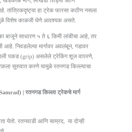
ढण, खडकाळ भाग, लोखंडी शिड्या आणि
 तांत्रिकदृष्ट्या हा ट्रेक फारसा कठीण नसला
ळे विशेष काळजी घेणे आवश्यक असते.
एका बाजूने साधारण ५ ते ६ किमी लांबीचा आहे, तर
 आहे. निवडलेल्या मार्गावर अवलंबून, गडावर
गली पकड (grip) असलेले ट्रेकिंग शूज वापरणे,
रेकला सुरुवात करणे यामुळे रतनगड किल्ल्याचा
ad) | रतनगड किल्ला ट्रेकचे मार्ग
करता येतो. रतनवाडी आणि साम्रद, या दोन्ही
तो.