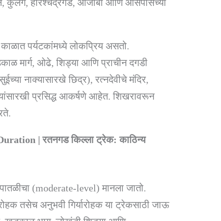
न, कुलंग, हरिश्चंद्रगड, आजोबा आणि आसपासच्या
ा काळात पर्यटकांमध्ये लोकप्रिय असतो.
 खडकाळ मार्ग, ओढे, शिड्या आणि प्राचीन दगडी
सुईच्या नाक्यासारखे छिद्र), रत्नदेवीचे मंदिर,
रे यांसारखी प्रसिद्ध आकर्षणे आहेत. शिखरावरून
रते.
ration | रतनगड किल्ला ट्रेक: काठिन्य
 पातळीचा (moderate-level) मानला जातो.
र्यारोहक तसेच अनुभवी गिर्यारोहक या ट्रेकसाठी जाऊ