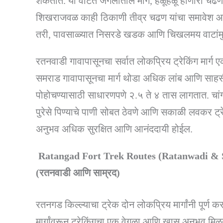
शकतात. या वाटेत जंगलातील मार्ग, हळूहळू होणारी च
शिखराजवळ काही ठिकाणी तीव्र चढण यांचा समावेश आहे.
तरी, पावसाळ्यात निसरडे खडक आणि चिखलमय वाटांमु
रतनवाडी गावापासूनचा सर्वात लोकप्रिय ट्रेकिंग मार्ग 
समराड गावापासूनचा मार्ग थोडा अधिक लांब आणि साहसी
पोहोचण्यासाठी साधारणपणे २.५ ते ४ तास लागतात. चां
पुरेसे पिण्याचे पाणी सोबत ठेवणे आणि सकाळी लवकर ट्
अनुभव अधिक सुरक्षित आणि आनंददायी होईल.
Ratangad Fort Trek Routes (Ratanwadi & Samr
(रतनवाडी आणि साम्रद)
रतनगड किल्ल्याचा ट्रेक दोन लोकप्रिय मार्गांनी पूर्ण 
मार्गांवरून ट्रेकिंगचा एक वेगळा आणि खास अनुभव मिळ