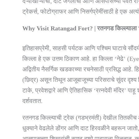
दऱ्याखोऱ्यांची, दाट जंगलांची आणि आसपासच्या पर्वत रांग
ट्रेकर्स, फोटोग्राफर आणि निसर्गप्रेमींसाठी हे एक अत
Why Visit Ratangad Fort? | रतनगड किल्ल्याला भे
इतिहासप्रेमी, साहसी पर्यटक आणि पश्चिम घाटाचे सौंदर्य
किल्ला हे एक उत्तम ठिकाण आहे. हा किल्ला ‘नेढे’ (E
अद्वितीय नैसर्गिक खडकाच्या रचनेसाठी प्रसिद्ध आहे. ह
(छिद्र) असून तिथून आजूबाजूच्या परिसराचे सुंदर दृश्य दि
टाके, प्रवेशद्वारे आणि ऐतिहासिक ‘रत्नदेवी मंदिर’ पाहू 
दर्शवतात.
रतनगड किल्ल्याची ट्रेक (गडभ्रमंती) देखील तितकीच आ
धुक्याने वेढलेले डोंगर आणि दाट हिरवळीने बहरून जा
आसपासच्या शिखरांची स्पष्ट दृश्ये पाहायला मिळतात. क