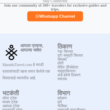
Stay Connected
Join our community of 300+ travelers for exclusive guides and
trips.
Whatsapp Channel
आपला प्रवास,
ठिकाण
आपल्या भाषेत
गड/ किल्ला
दुर्ग/ समुद्री किल्ला
धबधबा
लेणी
MarathiTravel.com हे मराठी
मंदिर/ तीर्थक्षेत्र
समुद्रकिनारा
प्रवाशांसाठी खास तयार केलेले एक
थंड हवेचे ठिकाण
विश्वासार्ह व्यासपीठ आहे.
स्मारक
भटकंती
विभाग
सोपा ट्रेक
कोकण
मध्यम ट्रेक
पुणे
अवघड ट्रेक
नाशिक
पावसाळी ट्रेक
छत्रपती संभाजीनगर