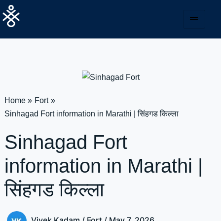
Skip
to
content
Home
Fort
Sinhagad Fort information in Marathi | सिंहगड किल्ला
Sinhagad Fort
information in Marathi |
सिंहगड किल्ला
Vivek Kadam
/
Fort
/
May 7, 2026