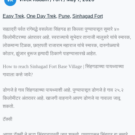
Easy Trek
,
One Day Trek
,
Pune
,
Sinhagad Fort
सह्याद्री पर्वत रांगेमद्धे वसलेला सिंहगड हा किल्ला पुण्यापासून सुमारे ४०
किलोमीटरच्या अंतरावर आहे. स्वराज्याचे सुभेदार तानाजी मालुसरे यांचे स्मारक,
लोकमान्य टिळक, छत्रपती राजाराम महाराज यांचे स्मारक, दारुगोळ्याचे
कोठार, झुंजार बुरूज इत्यादी ठिकाणे पाहण्यासारखे आहेत.
How to reach Sinhagad Fort Base Village | सिंहगडाच्या पायथ्याच्या
गावाला कसे जावे?
डोणजे हे गाव सिंहगडाच्या पायथ्याशी आहे. पुण्यापासून डोणजे हे गाव २५.२
किलोमीटर अंतरावर आहे. खाजगी वाहनाने आपण डोणजे या गावाला जावू
शकतो.
टॅक्सी
आपण टॅक्सी ने सुद्धा सिंहगडावरती जावू शकतो. पुण्यापासून सिंहगड हा सुमारे