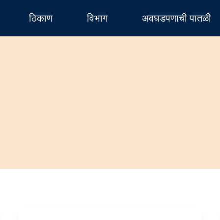
ठिकाण
विभाग
अवघडपणाची पातळी