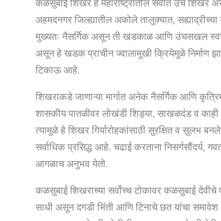
कळसुबाई शिखर हे महाराष्ट्रातील सर्वात उंच शिखर अस
अहमदनगर जिल्ह्यातील अकोले तालुक्यात, सह्याद्रीच्या 
मुख्यतः नैसर्गिक असून ती खडकाळ आणि उंचसखल स्वरूप
असून हे खडक प्राचीन ज्वालामुखी क्रियेमुळे निर्माण झाल
टिकाऊ आहे.
शिखराकडे जाणाऱ्या मार्गात अनेक नैसर्गिक आणि कृत्
शासकीय पातळीवर लोखंडी शिड्या, साखळदंड व काही ठ
त्यामुळे हे शिखर गिर्यारोहकांसाठी सुरक्षित व सुलभ बनले 
सर्वाधिक प्रसिद्ध आहे. चढाई करताना निसर्गसौंदर्य, गव
आगळाच अनुभव येतो.
कळसुबाई शिखराच्या सर्वोच्च टोकावर कळसुबाई देवीचे 
साधी असून दगडी भिंती आणि टिनाचे छत यांचा समावेश