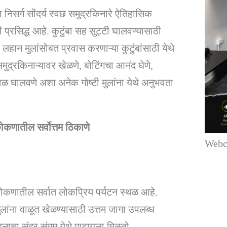
निसर्ग सोंदर्य स्वछ समुद्रकिनारे ऐतिहासिक
 प्रसिद्ध आहे. कुटुंबा सह सुट्टी घालवण्यासाठी
हान मुलांसोबत प्रवास करणाऱ्या कुटुंबांसाठी येथे
द्रकिनाऱ्यावर खेळणे, बोटिंगचा आनंद घेणे,
वेळ घालवणे अशा अनेक गोष्टी मुलांना येथे अनुभवता
कोकणातील सर्वोत्तम ठिकाणे
Webco
े कोकणातील सर्वात लोकप्रिय पर्यटन स्थळ आहे.
ुलांना वाळूत खेळण्यासाठी उत्तम जागा उपलब्ध
यटनाचा सुंदर संगम येथे पाहायला मिळतो.