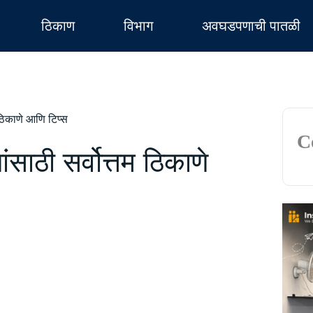
ठिकाण
विभाग
अवघडपणाची पातळी
 ठिकाणे आणि टिप्स
C
ंसाठी सर्वोत्तम ठिकाणे