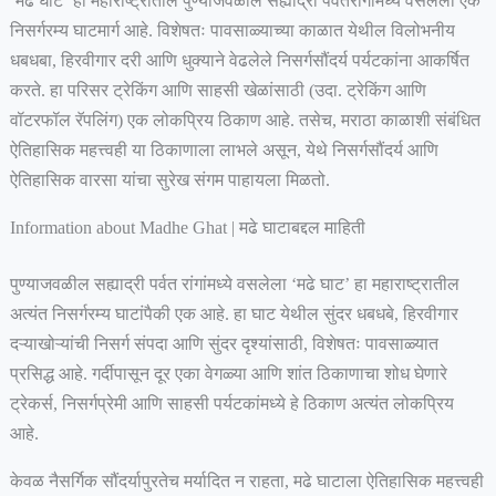
‘मढे घाट’ हा महाराष्ट्रातील पुण्याजवळील सह्याद्री पर्वतरांगांमध्ये वसलेला एक
निसर्गरम्य घाटमार्ग आहे. विशेषतः पावसाळ्याच्या काळात येथील विलोभनीय
धबधबा, हिरवीगार दरी आणि धुक्याने वेढलेले निसर्गसौंदर्य पर्यटकांना आकर्षित
करते. हा परिसर ट्रेकिंग आणि साहसी खेळांसाठी (उदा. ट्रेकिंग आणि
वॉटरफॉल रॅपलिंग) एक लोकप्रिय ठिकाण आहे. तसेच, मराठा काळाशी संबंधित
ऐतिहासिक महत्त्वही या ठिकाणाला लाभले असून, येथे निसर्गसौंदर्य आणि
ऐतिहासिक वारसा यांचा सुरेख संगम पाहायला मिळतो.
Information about Madhe Ghat | मढे घाटाबद्दल माहिती
पुण्याजवळील सह्याद्री पर्वत रांगांमध्ये वसलेला ‘मढे घाट’ हा महाराष्ट्रातील
अत्यंत निसर्गरम्य घाटांपैकी एक आहे. हा घाट येथील सुंदर धबधबे, हिरवीगार
दऱ्याखोऱ्यांची निसर्ग संपदा आणि सुंदर दृश्यांसाठी, विशेषतः पावसाळ्यात
प्रसिद्ध आहे. गर्दीपासून दूर एका वेगळ्या आणि शांत ठिकाणाचा शोध घेणारे
ट्रेकर्स, निसर्गप्रेमी आणि साहसी पर्यटकांमध्ये हे ठिकाण अत्यंत लोकप्रिय
आहे.
केवळ नैसर्गिक सौंदर्यापुरतेच मर्यादित न राहता, मढे घाटाला ऐतिहासिक महत्त्वही