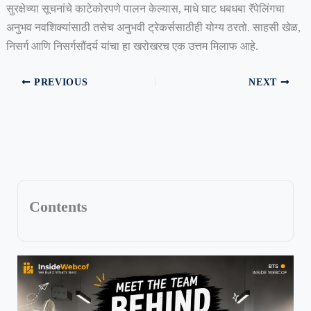
सुरक्षेच्या सूचनांचे काटेकोरपणे पालन केल्यास, माधे घाट धबधबा रॅपेलिंगचा
अनुभव नवशिक्यांसाठी तसेच अनुभवी ट्रेकर्ससाठीही योग्य ठरतो. साहसी खेळ,
निसर्ग आणि निसर्गसौंदर्य यांचा हा खरोखरच एक उत्तम मिलाफ आहे.
PREVIOUS
NEXT
Contents