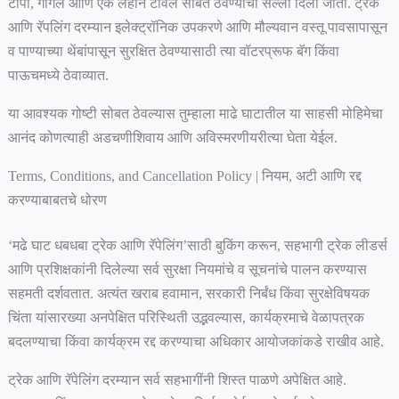
टोपी, गॉगल आणि एक लहान टॉवेल सोबत ठेवण्याचा सल्ला दिला जातो. ट्रेक
आणि रॅपलिंग दरम्यान इलेक्ट्रॉनिक उपकरणे आणि मौल्यवान वस्तू पावसापासून
व पाण्याच्या थेंबांपासून सुरक्षित ठेवण्यासाठी त्या वॉटरप्रूफ बॅग किंवा
पाऊचमध्ये ठेवाव्यात.
या आवश्यक गोष्टी सोबत ठेवल्यास तुम्हाला माढे घाटातील या साहसी मोहिमेचा
आनंद कोणत्याही अडचणीशिवाय आणि अविस्मरणीयरीत्या घेता येईल.
Terms, Conditions, and Cancellation Policy | नियम, अटी आणि रद्द
करण्याबाबतचे धोरण
‘मढे घाट धबधबा ट्रेक आणि रॅपेलिंग’साठी बुकिंग करून, सहभागी ट्रेक लीडर्स
आणि प्रशिक्षकांनी दिलेल्या सर्व सुरक्षा नियमांचे व सूचनांचे पालन करण्यास
सहमती दर्शवतात. अत्यंत खराब हवामान, सरकारी निर्बंध किंवा सुरक्षेविषयक
चिंता यांसारख्या अनपेक्षित परिस्थिती उद्भवल्यास, कार्यक्रमाचे वेळापत्रक
बदलण्याचा किंवा कार्यक्रम रद्द करण्याचा अधिकार आयोजकांकडे राखीव आहे.
ट्रेक आणि रॅपेलिंग दरम्यान सर्व सहभागींनी शिस्त पाळणे अपेक्षित आहे.