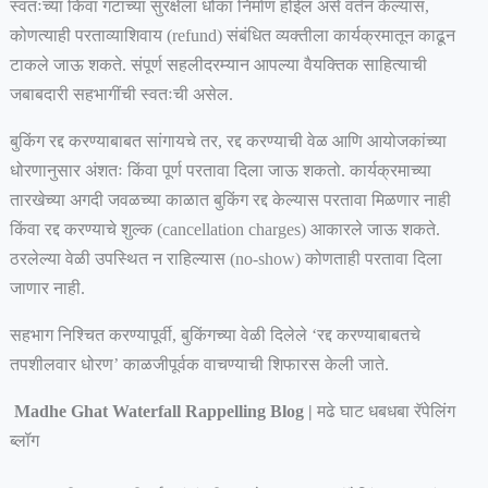
स्वतःच्या किंवा गटाच्या सुरक्षेला धोका निर्माण होईल असे वर्तन केल्यास,
कोणत्याही परताव्याशिवाय (refund) संबंधित व्यक्तीला कार्यक्रमातून काढून
टाकले जाऊ शकते. संपूर्ण सहलीदरम्यान आपल्या वैयक्तिक साहित्याची
जबाबदारी सहभागींची स्वतःची असेल.
बुकिंग रद्द करण्याबाबत सांगायचे तर, रद्द करण्याची वेळ आणि आयोजकांच्या
धोरणानुसार अंशतः किंवा पूर्ण परतावा दिला जाऊ शकतो. कार्यक्रमाच्या
तारखेच्या अगदी जवळच्या काळात बुकिंग रद्द केल्यास परतावा मिळणार नाही
किंवा रद्द करण्याचे शुल्क (cancellation charges) आकारले जाऊ शकते.
ठरलेल्या वेळी उपस्थित न राहिल्यास (no-show) कोणताही परतावा दिला
जाणार नाही.
सहभाग निश्चित करण्यापूर्वी, बुकिंगच्या वेळी दिलेले ‘रद्द करण्याबाबतचे
तपशीलवार धोरण’ काळजीपूर्वक वाचण्याची शिफारस केली जाते.
Madhe Ghat Waterfall Rappelling Blog |
मढे घाट धबधबा रॅपेलिंग
ब्लॉग