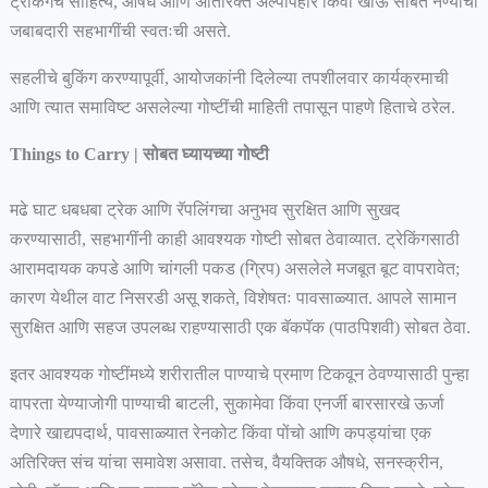
ट्रेकिंगचे साहित्य, औषधे आणि अतिरिक्त अल्पोपहार किंवा खाऊ सोबत नेण्याची
जबाबदारी सहभागींची स्वतःची असते.
सहलीचे बुकिंग करण्यापूर्वी, आयोजकांनी दिलेल्या तपशीलवार कार्यक्रमाची
आणि त्यात समाविष्ट असलेल्या गोष्टींची माहिती तपासून पाहणे हिताचे ठरेल.
Things to Carry | सोबत घ्यायच्या गोष्टी
मढे घाट धबधबा ट्रेक आणि रॅपलिंगचा अनुभव सुरक्षित आणि सुखद
करण्यासाठी, सहभागींनी काही आवश्यक गोष्टी सोबत ठेवाव्यात. ट्रेकिंगसाठी
आरामदायक कपडे आणि चांगली पकड (ग्रिप) असलेले मजबूत बूट वापरावेत;
कारण येथील वाट निसरडी असू शकते, विशेषतः पावसाळ्यात. आपले सामान
सुरक्षित आणि सहज उपलब्ध राहण्यासाठी एक बॅकपॅक (पाठपिशवी) सोबत ठेवा.
इतर आवश्यक गोष्टींमध्ये शरीरातील पाण्याचे प्रमाण टिकवून ठेवण्यासाठी पुन्हा
वापरता येण्याजोगी पाण्याची बाटली, सुकामेवा किंवा एनर्जी बारसारखे ऊर्जा
देणारे खाद्यपदार्थ, पावसाळ्यात रेनकोट किंवा पोंचो आणि कपड्यांचा एक
अतिरिक्त संच यांचा समावेश असावा. तसेच, वैयक्तिक औषधे, सनस्क्रीन,