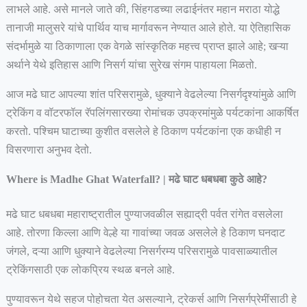
लाभले आहे. असे मानले जाते की, सिंहगडच्या लढाईनंतर महान मराठा योद्धे
तानाजी मालुसरे यांचे पार्थिव याच मार्गावरून नेण्यात आले होते. या ऐतिहासिक
संदर्भामुळे या ठिकाणाला एक वेगळे सांस्कृतिक महत्त्व प्राप्त झाले आहे; खऱ्या
अर्थाने येथे इतिहास आणि निसर्ग यांचा सुरेख संगम पाहायला मिळतो.
आज मढे घाट आपल्या शांत परिसरामुळे, धुक्याने वेढलेल्या निसर्गदृश्यांमुळे आणि
ट्रेकिंग व वॉटरफॉल रॅपलिंगसारख्या रोमांचक उपक्रमांमुळे पर्यटकांना आकर्षित
करतो. पश्चिम घाटाच्या कुशीत वसलेले हे ठिकाण पर्यटकांना एक कधीही न
विसरणारा अनुभव देतो.
Where is Madhe Ghat Waterfall? | मढे घाट धबधबा कुठे आहे?
मढे घाट धबधबा महाराष्ट्रातील पुण्याजवळील सह्याद्री पर्वत रांगेत वसलेला
आहे. तोरणा किल्ला आणि वेल्हे या गावांच्या जवळ असलेले हे ठिकाण घनदाट
जंगले, दऱ्या आणि धुक्याने वेढलेल्या निसर्गरम्य परिसरामुळे पावसाळ्यातील
ट्रेकिंगसाठी एक लोकप्रिय स्थळ बनले आहे.
पुण्यावरून येथे सहज पोहोचता येत असल्याने, ट्रेकर्स आणि निसर्गप्रेमींसाठी हे