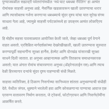
पुण्याजवळील सह्याद्री पर्वतरांगांमधील ‘मधे घाट धबधबा रॅपेलिंग’ हा अत्यंत
रोमांचक साहसी अनुभव आहे. नैसर्गिक खडकावरून खाली उतरण्याचा थरार
आणि त्यासोबतच गर्जना करणाऱ्या धबधब्याचे सुंदर दृश्य यांचा यात सुरेख संगम
साधला गेला आहे, ज्यामुळे साहसी पर्यटकांमध्ये हा उपक्रम अत्यंत लोकप्रिय
आहे.
हि मोहीम सहसा पावसाळ्यात आयोजित केली जाते, जेव्हा धबधबा पूर्ण वेगाने
वाहत असतो. प्रशिक्षित मार्गदर्शकांच्या देखरेखीखाली, खाली उतरण्यास सुरुवात
करण्यापूर्वी सहभागींना सुरक्षा हार्नेस, हेल्मेट आणि दोरखंड यांसारखी सुरक्षा
साधने दिली जातात. हा अनुभव आव्हानात्मक आणि तितकाच समाधानकारक
असतो; यात अंगात रोमांच संचारवणारा अनुभव (ॲड्रेनालाईन रश) आणि त्याच
वेळी हिरव्यागार दऱ्यांचे सुंदर दृश्य पाहण्याची संधी मिळते.
साहसा व्यतिरिक्त, हे ठिकाण निसर्गाच्या सानिध्यात शांतता अनुभवण्याची संधीही
देते. येथील जंगल, धुक्याने भरलेली हवा आणि कोसळणाऱ्या पाण्याचा आवाज एक
प्रसन्न वातावरण निर्माण करतात, जे ट्रेकर्स, फोटोग्राफर आणि निसर्गप्रेमींना
आकर्षित करते.