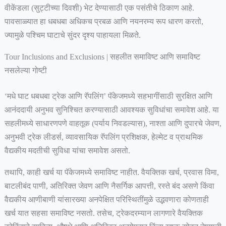
वीकेंडला (सुट्टीच्या दिवशी) भेट देण्यासाठी एक पसंतीचे ठिकाण आहे.
पावसाळ्यात हा धबधबा अधिकच प्रबळ आणि नयनरम्य रूप धारण करतो,
ज्यामुळे पश्चिम घाटाचे सुंदर दृश्य पाहायला मिळते.
Tour Inclusions and Exclusions | सहलीत समाविष्ट आणि समाविष्ट
नसलेल्या गोष्टी
‘मधे घाट धबधबा ट्रेक आणि रॅपलिंग’ पॅकेजमध्ये सहभागींसाठी सुरक्षित आणि
आनंददायी अनुभव सुनिश्चित करण्यासाठी आवश्यक सुविधांचा समावेश आहे. या
सहलीमध्ये साधारणपणे वाहतूक (पर्याय निवडल्यास), नाश्ता आणि दुपारचे जेवण,
अनुभवी ट्रेक लीडर्स, व्यावसायिक रॅपलिंग प्रशिक्षक, हेल्मेट व प्राथमिक
वैद्यकीय मदतीची सुविधा यांचा समावेश असतो.
तथापि, काही खर्च या पॅकेजमध्ये समाविष्ट नाहीत. वैयक्तिक खर्च, प्रवास विमा,
बाटलीबंद पाणी, अतिरिक्त जेवण आणि नैसर्गिक आपत्ती, रस्ते बंद असणे किंवा
वैद्यकीय आणीबाणी यांसारख्या अनपेक्षित परिस्थितींमुळे उद्भवणारा कोणताही
खर्च यात सहसा समाविष्ट नसतो. तसेच, ट्रेकदरम्यान लागणारे वैयक्तिक