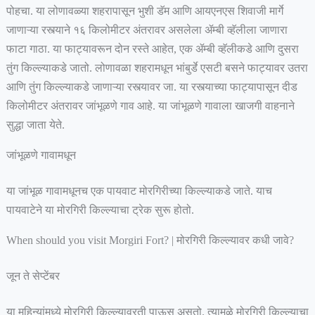
पोहचा. या लोणावळ्या शहरापासून भुशी डॅम आणि आयएनएस शिवाजी मार्गे
जाणाऱ्या रस्त्याने १६ किलोमीटर अंतरावर असलेला ॲम्बी व्हॅलीला जाणारा
फाटा गाठा. या फाट्यावरून दोन रस्ते आहेत, एक ॲम्बी व्हॅलीकडे आणि दुसरा
तुंग किल्ल्याकडे जातो. लोणावळा शहरामधून भांबुर्डे एसटी बसने फाट्यावर उतरा
आणि तुंग किल्ल्याकडे जाणाऱ्या रस्त्यावर जा. या रस्त्याच्या फाट्यापासून दीड
किलोमीटर अंतरावर जांभूळणे गाव आहे. या जांभूळणे गावाला खाजगी वाहनाने
सुद्धा जाता येते.
जांभूळणे गावामधून
या जांभूळ गावामधूनच एक पायवाट मोरगिरीच्या किल्ल्याकडे जाते. याच
पायवाटेने या मोरगिरी किल्ल्याचा ट्रेक सुरू होतो.
When should you visit Morgiri Fort? | मोरगिरी किल्ल्यावर कधी जावे?
जून ते सेप्टेंबर
या महिन्यांमध्ये मोरगिरी किल्ल्यावरती पाऊस असतो. त्यामुळे मोरगिरी किल्ल्याचा