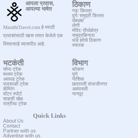
आपला प्रवास,
ठिकाण
आपल्या भाषेत
गड/ किल्ला
दुर्ग/ समुद्री किल्ला
धबधबा
लेणी
MarathiTravel.com हे मराठी
मंदिर/ तीर्थक्षेत्र
समुद्रकिनारा
प्रवाशांसाठी खास तयार केलेले एक
थंड हवेचे ठिकाण
विश्वासार्ह व्यासपीठ आहे.
स्मारक
भटकंती
विभाग
सोपा ट्रेक
कोकण
मध्यम ट्रेक
पुणे
अवघड ट्रेक
नाशिक
पावसाळी ट्रेक
छत्रपती संभाजीनगर
कॅम्पिंग
अमरावती
वॉटर स्पोर्ट
नागपूर
साहसी खेळ
रात्रीचा ट्रेक
Quick Links
About Us
Contact
Partner with us
Advertise with us