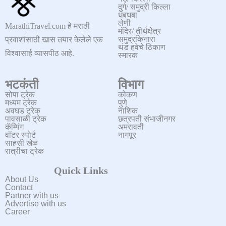
दुर्ग/ समुद्री किल्ला
धबधबा
लेणी
MarathiTravel.com हे मराठी
मंदिर/ तीर्थक्षेत्र
समुद्रकिनारा
प्रवाशांसाठी खास तयार केलेले एक
थंड हवेचे ठिकाण
विश्वासार्ह व्यासपीठ आहे.
स्मारक
भटकंती
विभाग
सोपा ट्रेक
कोकण
मध्यम ट्रेक
पुणे
अवघड ट्रेक
नाशिक
पावसाळी ट्रेक
छत्रपती संभाजीनगर
कॅम्पिंग
अमरावती
वॉटर स्पोर्ट
नागपूर
साहसी खेळ
रात्रीचा ट्रेक
Quick Links
About Us
Contact
Partner with us
Advertise with us
Career