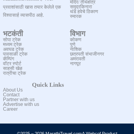
मंदिर/ तीर्थक्षेत्र
समुद्रकिनारा
प्रवाशांसाठी खास तयार केलेले एक
थंड हवेचे ठिकाण
विश्वासार्ह व्यासपीठ आहे.
स्मारक
भटकंती
विभाग
सोपा ट्रेक
कोकण
मध्यम ट्रेक
पुणे
अवघड ट्रेक
नाशिक
पावसाळी ट्रेक
छत्रपती संभाजीनगर
कॅम्पिंग
अमरावती
वॉटर स्पोर्ट
नागपूर
साहसी खेळ
रात्रीचा ट्रेक
Quick Links
About Us
Contact
Partner with us
Advertise with us
Career
©2025 – 2026 MarathiTravel.com
A Webcof Product