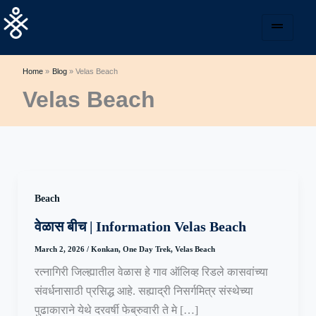
Skip
to
content
Home
Blog
Velas Beach
Velas Beach
Beach
वेळास बीच | Information Velas Beach
March 2, 2026
/
Konkan
,
One Day Trek
,
Velas Beach
रत्नागिरी जिल्ह्यातील वेळास हे गाव ऑलिव्ह रिडले कासवांच्या
संवर्धनासाठी प्रसिद्ध आहे. सह्याद्री निसर्गमित्र संस्थेच्या
पुढाकाराने येथे दरवर्षी फेब्रुवारी ते मे […]