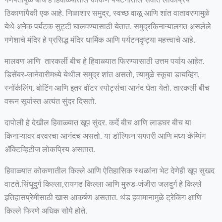
ठिकाणांपैकी एक आहे. निळाशार समुद्र, स्वच्छ वाळू आणि शांत वातावरणामुळे
येथे अनेक पर्यटक सुट्टी घालवण्यासाठी येतात. समुद्रकिनाऱ्यालगत असलेले
गणेशाचे मंदिर हे प्रसिद्ध मंदिर धार्मिक आणि पर्यटनदृष्ट्या महत्त्वाचे आहे.
मालवण आणि तारकर्ली बीच हे हिवाळ्यात फिरण्यासाठी उत्तम पर्याय आहेत.
डिसेंबर-जानेवारीमध्ये येथील समुद्र शांत असतो, त्यामुळे स्कूबा डायव्हिंग,
स्नॉर्कलिंग, बोटिंग आणि इतर वॉटर स्पोर्ट्सचा आनंद घेता येतो. तारकर्ली बीच
वरून सूर्यास्त अत्यंत सुंदर दिसतो.
दापोली हे देखील हिवाळ्यात खूप सुंदर. कर्दे बीच आणि लाडघर बीच या
किनाऱ्यावर वरवरचा आनंदच असतो. या डॉल्फिन सफारी आणि मध्य कॅम्पिंग
ॲक्टिव्हिटीज लोकप्रिय असतात.
हिवाळ्यात कोकणातील किल्ले आणि ऐतिहासिक स्थळांना भेट देणेही खूप सुखद
वाटते.सिंधुदुर्ग किल्ला,रायगड किल्ला आणि मुरुड-जंजीरा जलदुर्ग हे किल्ले
इतिहासप्रेमींसाठी खास आकर्षण असतात. थंड हवामानामुळे ट्रेकिंग आणि
किल्ले फिरणे अधिक सोपे होते.