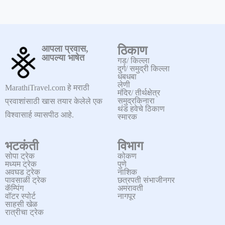
आपला प्रवास,
ठिकाण
आपल्या भाषेत
गड/ किल्ला
दुर्ग/ समुद्री किल्ला
धबधबा
लेणी
MarathiTravel.com हे मराठी
मंदिर/ तीर्थक्षेत्र
समुद्रकिनारा
प्रवाशांसाठी खास तयार केलेले एक
थंड हवेचे ठिकाण
विश्वासार्ह व्यासपीठ आहे.
स्मारक
भटकंती
विभाग
सोपा ट्रेक
कोकण
मध्यम ट्रेक
पुणे
अवघड ट्रेक
नाशिक
पावसाळी ट्रेक
छत्रपती संभाजीनगर
कॅम्पिंग
अमरावती
वॉटर स्पोर्ट
नागपूर
साहसी खेळ
रात्रीचा ट्रेक