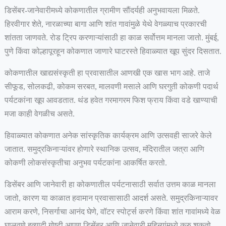
डिसेंबर-जानेवारीमध्ये कोकणातील ग्रामीण सौंदर्यही अनुभवायला मिळते.
हिरवीगार शेते, नारळाच्या बागा आणि शांत गावांमुळे येथे वेगळ्याच प्रकारची
शांतता जाणवते. रोड ट्रिप करणाऱ्यांसाठी हा काळ सर्वोत्तम मानला जातो. मुंबई,
पुणे किंवा कोल्हापूरहून कोकणात जाणारे घाटरस्ते हिवाळ्यात खूप सुंदर दिसतात.
कोकणातील खाद्यसंस्कृती हा प्रवासातील आणखी एक खास भाग आहे. ताजे
सीफूड, सोलकढी, कोकम सरबत, मालवणी मसाले आणि घरगुती कोकणी पदार्थ
पर्यटकांना खूप आवडतात. थंड हवेत गरमागरम फिश फ्राय किंवा वडे खाण्याची
मजा काही वेगळीच असते.
हिवाळ्यात कोकणात अनेक सांस्कृतिक कार्यक्रम आणि उत्सवही साजरे केले
जातात. समुद्रकिनाऱ्यांवर होणारे स्थानिक उत्सव, मंदिरातील जत्रा आणि
कोकणी लोकसंस्कृतीचा अनुभव पर्यटकांना आकर्षित करतो.
डिसेंबर आणि जानेवारी हा कोकणातील पर्यटनासाठी सर्वात उत्तम काळ मानला
जातो, कारण या काळात हवामान प्रवासासाठी आदर्श असते. समुद्रकिनाऱ्यावर
आराम करणे, निसर्गाचा आनंद घेणे, वॉटर स्पोर्ट्स करणे किंवा शांत गावांमध्ये वेळ
घालवणे इत्यादी गोष्टी आपण डिसेंबर आणि जानेवारी महिन्यांमध्ये करु शकतो.