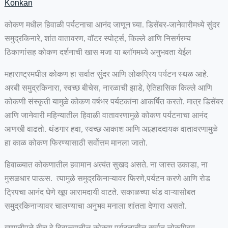
Konkan
कोकण मधील हिवाळी पर्यटनाचा आनंद जाणून घ्या. डिसेंबर-जानेवारीमध्ये सुंदर
समुद्रकिनारे, शांत वातावरण, वॉटर स्पोर्ट्स, किल्ले आणि निसर्गरम्य
ठिकाणांसह कोकण दर्शनाची खास मजा या ब्लॉगमध्ये अनुभवता येईल
महाराष्ट्रमधील कोकण हा सर्वात सुंदर आणि लोकप्रिय पर्यटन स्थळ आहे.
अरबी समुद्रकिनारा, स्वच्छ बीचेस, नारळाची झाडे, ऐतिहासिक किल्ले आणि
कोकणी संस्कृती यामुळे कोकण वर्षभर पर्यटकांना आकर्षित करतो. मात्र डिसेंबर
आणि जानेवारी महिन्यातील हिवाळी वातावरणामुळे कोकण पर्यटनाचा आनंद
आणखी वाढतो. थंडगार हवा, स्वच्छ आकाश आणि आल्हाददायक वातावरणामुळे
हा काळ कोकण फिरण्यासाठी सर्वोत्तम मानला जातो.
हिवाळ्यात कोकणातील हवामान अत्यंत सुखद असते. ना जास्त उकाडा, ना
मुसळधार पाऊस. त्यामुळे समुद्रकिनाऱ्यावर फिरणे,पर्यटन करणे आणि रोड
ट्रिपचा आनंद घेणे खूप आरामदायी वाटते. सकाळच्या थंड वाऱ्यासोबत
समुद्रकिनाऱ्यावर चालण्याचा अनुभव मनाला शांतता देणारा असतो.
गणपतीपुळे बीच हे हिवाळ्यातील कोकण पर्यटनातील सर्वात लोकप्रिय